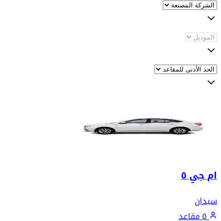
ام جي ٥
سيدان
٥ مقاعد