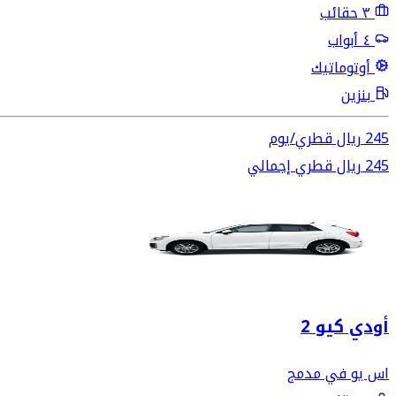
٣ حقائب
٤ أبواب
أوتوماتيك
بنزين
245
ريال قطري
/
يوم
245
ريال قطري
إجمالي
أودي كيو 2
اس يو في مدمج