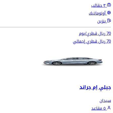
٣ حقائب
أوتوماتيك
بنزين
70
ريال قطري
/
يوم
70
ريال قطري
إجمالي
جيلي إم جراند
سيدان
٥ مقاعد