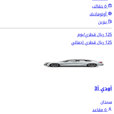
٥ حقائب
أوتوماتيك
بنزين
125
ريال قطري
/
يوم
125
ريال قطري
إجمالي
أودي أ3
سيدان
٥ مقاعد