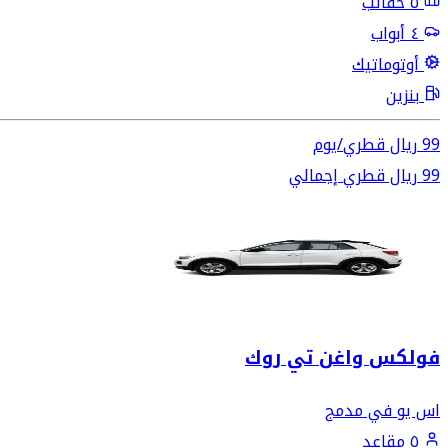
٥ حقائب
٤ أبواب
أوتوماتيك
بنزين
99
ريال قطري
/
يوم
99
ريال قطري
إجمالي
فولكس واغن تي روك
اس يو في مدمج
٥ مقاعد