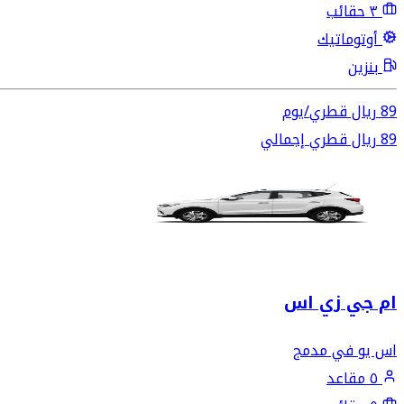
٣ حقائب
أوتوماتيك
بنزين
89
ريال قطري
/
يوم
89
ريال قطري
إجمالي
ام جي زي اس
اس يو في مدمج
٥ مقاعد