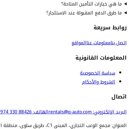
ما هي خيارات التأمين المتاحة؟
ما طرق الدفع المقبولة عند الاستئجار؟
روابط سريعة
اتصل بنا
معلومات عنا
المواقع
المعلومات القانونية
سياسة الخصوصية
الشروط والأحكام
اتصال
البريد الإلكتروني
: rentals@q-auto.com
الهاتف
:
974 330 88426
العنوان: مجمع الوعب التجاري، المبنى C1، طريق سلوى، منطقة الوعب، الدوحة 3252