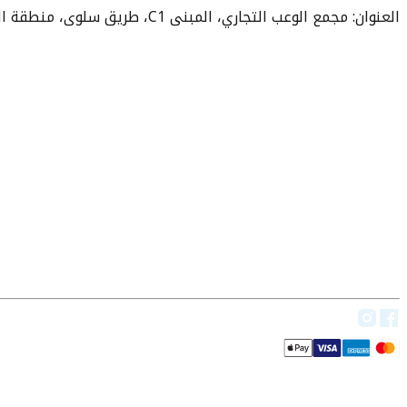
العنوان: مجمع الوعب التجاري، المبنى C1، طريق سلوى، منطقة الوعب، الدوحة 3252