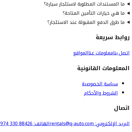
ما المستندات المطلوبة لاستئجار سيارة؟
ما هي خيارات التأمين المتاحة؟
ما طرق الدفع المقبولة عند الاستئجار؟
روابط سريعة
اتصل بنا
معلومات عنا
المواقع
المعلومات القانونية
سياسة الخصوصية
الشروط والأحكام
اتصال
البريد الإلكتروني
: rentals@q-auto.com
الهاتف
:
974 330 88426