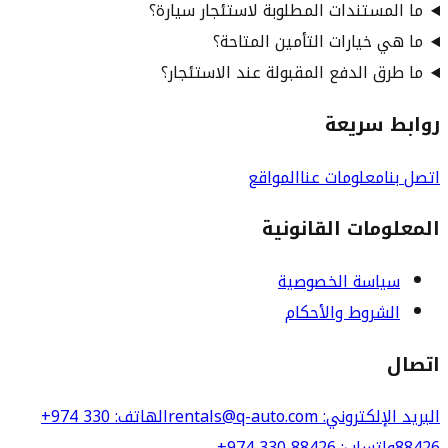
ما المستندات المطلوبة لاستئجار سيارة؟
ما هي خيارات التأمين المتاحة؟
ما طرق الدفع المقبولة عند الاستئجار؟
روابط سريعة
اتصل بنا
معلومات عنا
المواقع
المعلومات القانونية
سياسة الخصوصية
الشروط والأحكام
اتصال
البريد الإلكتروني
: rentals@q-auto.com
الهاتف
:
+974 330
88426
واتساب
:
+974 330 88426