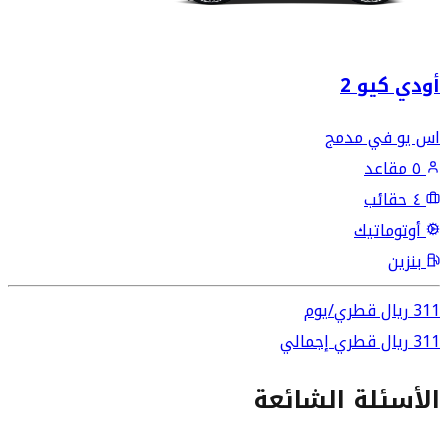
أودي كيو 2
اس يو في مدمج
٥ مقاعد
٤ حقائب
أوتوماتيك
بنزين
311
ريال قطري
/
يوم
311
ريال قطري
إجمالي
الأسئلة الشائعة