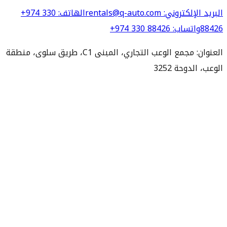
البريد الإلكتروني
: rentals@q-auto.com
الهاتف
:
+974 330
88426
واتساب
:
+974 330 88426
العنوان: مجمع الوعب التجاري، المبنى C1، طريق سلوى، منطقة
الوعب، الدوحة 3252