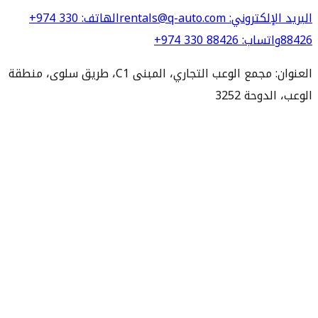
البريد الإلكتروني
: rentals@q-auto.com
الهاتف
:
+974 330
88426
واتساب
:
+974 330 88426
العنوان: مجمع الوعب التجاري، المبنى C1، طريق سلوى، منطقة
الوعب، الدوحة 3252