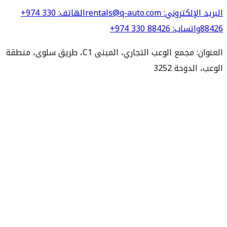
البريد الإلكتروني
: rentals@q-auto.com
الهاتف
:
+974 330
88426
واتساب
:
+974 330 88426
العنوان: مجمع الوعب التجاري، المبنى C1، طريق سلوى، منطقة
الوعب، الدوحة 3252