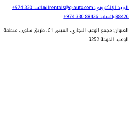
البريد الإلكتروني
: rentals@q-auto.com
الهاتف
:
+974 330
88426
واتساب
:
+974 330 88426
العنوان: مجمع الوعب التجاري، المبنى C1، طريق سلوى، منطقة
الوعب، الدوحة 3252