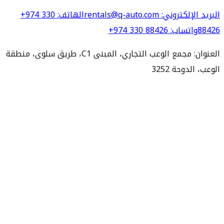
البريد الإلكتروني
: rentals@q-auto.com
الهاتف
:
+974 330
88426
واتساب
:
+974 330 88426
العنوان: مجمع الوعب التجاري، المبنى C1، طريق سلوى، منطقة
الوعب، الدوحة 3252