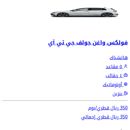
فولكس واغن جولف جي تي آي
هاتشباك
٥ مقاعد
٤ حقائب
أوتوماتيك
بنزين
350
ريال قطري
/
يوم
350
ريال قطري
إجمالي