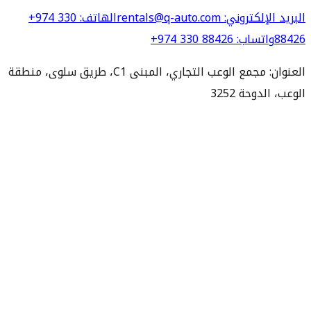
البريد الإلكتروني
: rentals@q-auto.com
الهاتف
:
+974 330
88426
واتساب
:
+974 330 88426
العنوان: مجمع الوعب التجاري، المبنى C1، طريق سلوى، منطقة
الوعب، الدوحة 3252