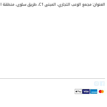
العنوان: مجمع الوعب التجاري، المبنى C1، طريق سلوى، منطقة الوعب، الدوحة 3252