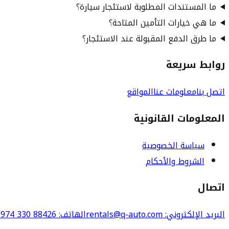
ما المستندات المطلوبة لاستئجار سيارة؟
ما هي خيارات التأمين المتاحة؟
ما طرق الدفع المقبولة عند الاستئجار؟
روابط سريعة
اتصل بنا
معلومات عنا
المواقع
المعلومات القانونية
سياسة الخصوصية
الشروط والأحكام
اتصال
البريد الإلكتروني
: rentals@q-auto.com
الهاتف
:
974 330 88426