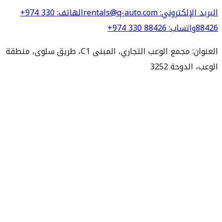
البريد الإلكتروني
: rentals@q-auto.com
الهاتف
:
+974 330
88426
واتساب
:
+974 330 88426
العنوان: مجمع الوعب التجاري، المبنى C1، طريق سلوى، منطقة
الوعب، الدوحة 3252