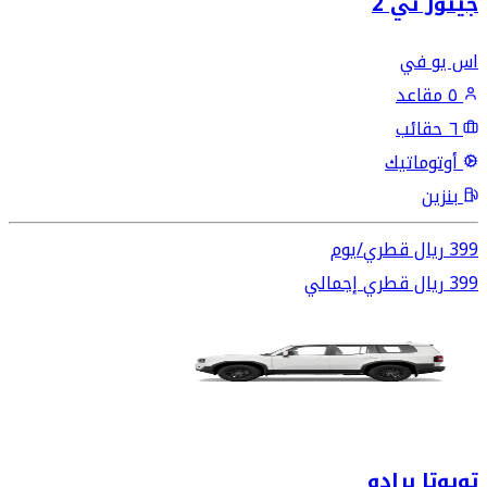
جيتور تي 2
اس يو في
٥ مقاعد
٦ حقائب
أوتوماتيك
بنزين
399
ريال قطري
/
يوم
399
ريال قطري
إجمالي
تويوتا برادو