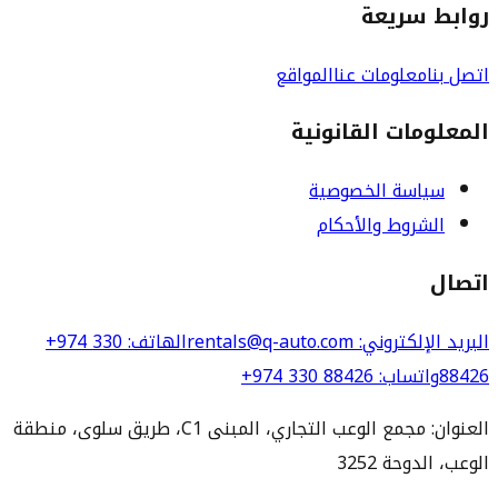
روابط سريعة
اتصل بنا
معلومات عنا
المواقع
المعلومات القانونية
سياسة الخصوصية
الشروط والأحكام
اتصال
البريد الإلكتروني
: rentals@q-auto.com
الهاتف
:
+974 330
88426
واتساب
:
+974 330 88426
العنوان: مجمع الوعب التجاري، المبنى C1، طريق سلوى، منطقة
الوعب، الدوحة 3252