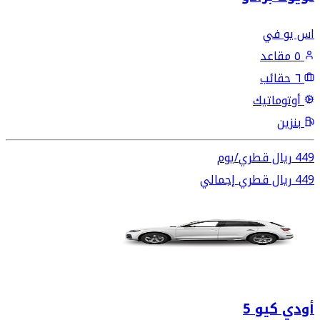
اس يو في
٥ مقاعد
٦ حقائب
أوتوماتيك
بنزين
449
ريال قطري
/
يوم
449
ريال قطري
إجمالي
أودي كيو 5