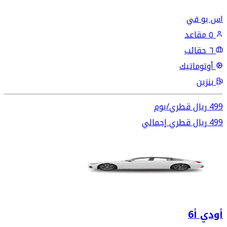
اس يو في
٥ مقاعد
٦ حقائب
أوتوماتيك
بنزين
499
ريال قطري
/
يوم
499
ريال قطري
إجمالي
أودي أ6