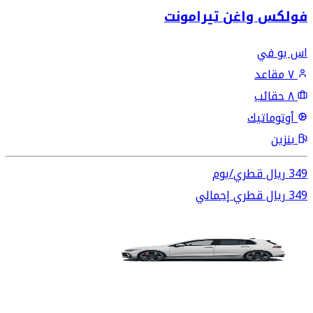
فولكس واغن تيرامونت
اس يو في
٧ مقاعد
٨ حقائب
أوتوماتيك
بنزين
349
ريال قطري
/
يوم
349
ريال قطري
إجمالي