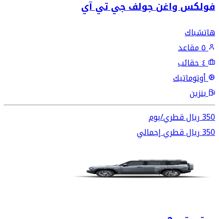
فولكس واغن جولف جي تي آي
هاتشباك
٥ مقاعد
٤ حقائب
أوتوماتيك
بنزين
350
ريال قطري
/
يوم
350
ريال قطري
إجمالي