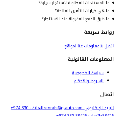
ما المستندات المطلوبة لاستئجار سيارة؟
ما هي خيارات التأمين المتاحة؟
ما طرق الدفع المقبولة عند الاستئجار؟
روابط سريعة
اتصل بنا
معلومات عنا
المواقع
المعلومات القانونية
سياسة الخصوصية
الشروط والأحكام
اتصال
البريد الإلكتروني
: rentals@q-auto.com
الهاتف
:
+974 330
88426
واتساب
:
+974 330 88426