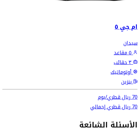
ام جي ٥
سيدان
٥ مقاعد
٣ حقائب
أوتوماتيك
بنزين
70
ريال قطري
/
يوم
70
ريال قطري
إجمالي
الأسئلة الشائعة