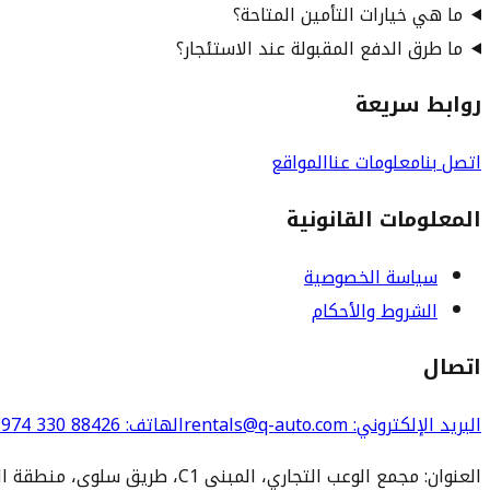
ما هي خيارات التأمين المتاحة؟
ما طرق الدفع المقبولة عند الاستئجار؟
روابط سريعة
اتصل بنا
معلومات عنا
المواقع
المعلومات القانونية
سياسة الخصوصية
الشروط والأحكام
اتصال
البريد الإلكتروني
: rentals@q-auto.com
الهاتف
:
974 330 88426
العنوان: مجمع الوعب التجاري، المبنى C1، طريق سلوى، منطقة الوعب، الدوحة 3252