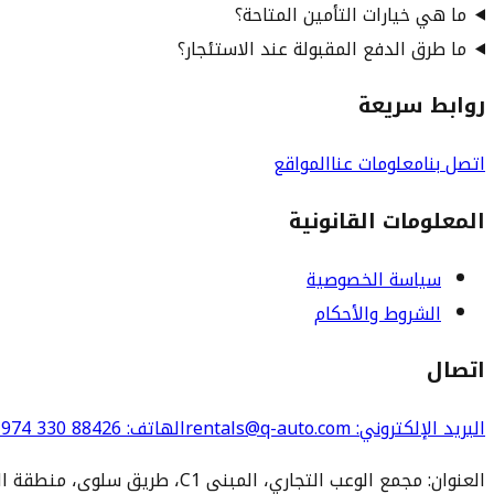
ما هي خيارات التأمين المتاحة؟
ما طرق الدفع المقبولة عند الاستئجار؟
روابط سريعة
اتصل بنا
معلومات عنا
المواقع
المعلومات القانونية
سياسة الخصوصية
الشروط والأحكام
اتصال
البريد الإلكتروني
: rentals@q-auto.com
الهاتف
:
974 330 88426
العنوان: مجمع الوعب التجاري، المبنى C1، طريق سلوى، منطقة الوعب، الدوحة 3252