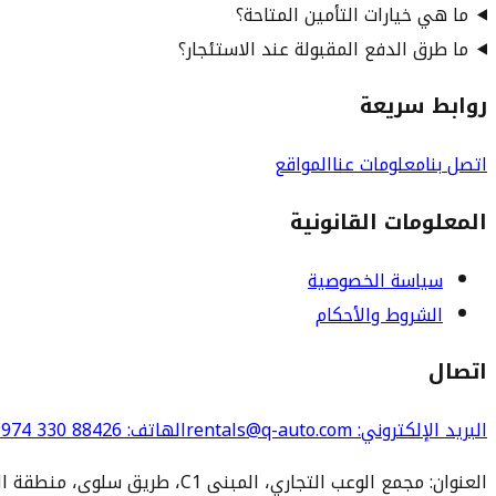
ما هي خيارات التأمين المتاحة؟
ما طرق الدفع المقبولة عند الاستئجار؟
روابط سريعة
اتصل بنا
معلومات عنا
المواقع
المعلومات القانونية
سياسة الخصوصية
الشروط والأحكام
اتصال
البريد الإلكتروني
: rentals@q-auto.com
الهاتف
:
974 330 88426
العنوان: مجمع الوعب التجاري، المبنى C1، طريق سلوى، منطقة الوعب، الدوحة 3252