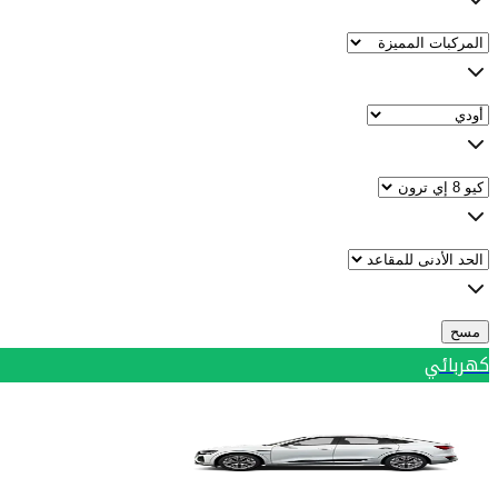
مسح
كهربائي