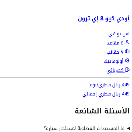
أودي كيو 8 إي ترون
اس يو في
٥ مقاعد
٧ حقائب
أوتوماتيك
كهربائي
449
ريال قطري
/
يوم
449
ريال قطري
إجمالي
الأسئلة الشائعة
ما المستندات المطلوبة لاستئجار سيارة؟