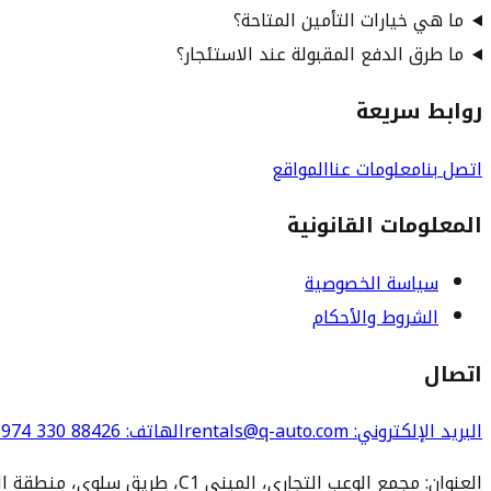
ما هي خيارات التأمين المتاحة؟
ما طرق الدفع المقبولة عند الاستئجار؟
روابط سريعة
اتصل بنا
معلومات عنا
المواقع
المعلومات القانونية
سياسة الخصوصية
الشروط والأحكام
اتصال
البريد الإلكتروني
: rentals@q-auto.com
الهاتف
:
974 330 88426
العنوان: مجمع الوعب التجاري، المبنى C1، طريق سلوى، منطقة الوعب، الدوحة 3252