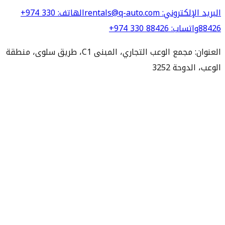
البريد الإلكتروني
: rentals@q-auto.com
الهاتف
:
+974 330
88426
واتساب
:
+974 330 88426
العنوان: مجمع الوعب التجاري، المبنى C1، طريق سلوى، منطقة
الوعب، الدوحة 3252