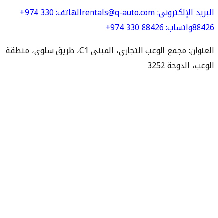
البريد الإلكتروني
: rentals@q-auto.com
الهاتف
:
+974 330
88426
واتساب
:
+974 330 88426
العنوان: مجمع الوعب التجاري، المبنى C1، طريق سلوى، منطقة
الوعب، الدوحة 3252