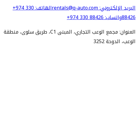
البريد الإلكتروني
: rentals@q-auto.com
الهاتف
:
+974 330
88426
واتساب
:
+974 330 88426
العنوان: مجمع الوعب التجاري، المبنى C1، طريق سلوى، منطقة
الوعب، الدوحة 3252